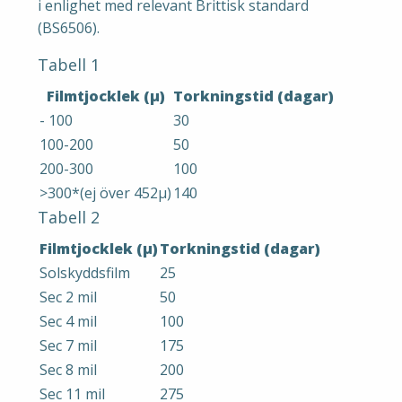
i enlighet med relevant Brittisk standard
(BS6506).
Tabell 1
Filmtjocklek (μ)
Torkningstid (dagar)
- 100
30
100-200
50
200-300
100
>300*(ej över 452μ)
140
Tabell 2
Filmtjocklek (μ)
Torkningstid (dagar)
Solskyddsfilm
25
Sec 2 mil
50
Sec 4 mil
100
Sec 7 mil
175
Sec 8 mil
200
Sec 11 mil
275